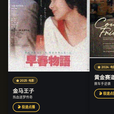
2024 · 
黄金赛
2025 · 电影
赛车手逆袭
金马王子
🎬 极速点
热血逐梦传奇
🎬 极速点播