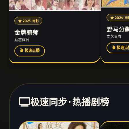
2024 · 
2025 · 电影
野马分
金牌骑师
文艺青春
励志体育
🎬 极速点
🎬 极速点播
极速同步 · 热播剧榜