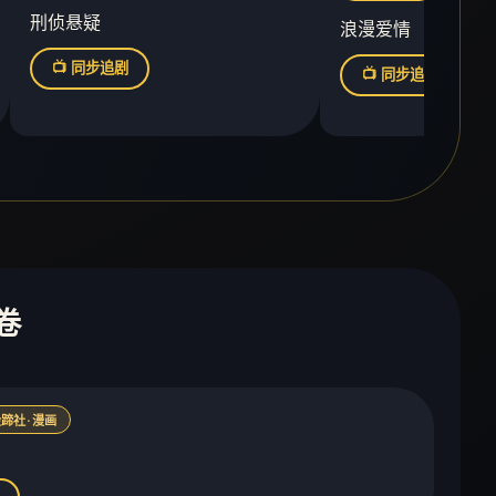
刑侦悬疑
浪漫爱情
📺 同步追剧
📺 同步追剧
卷
蹄社 · 漫画