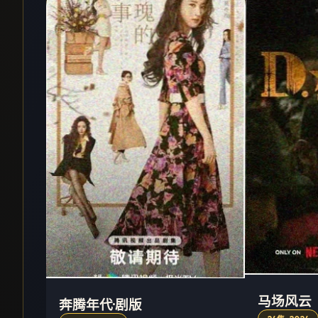
马场风云
奔腾年代·剧版