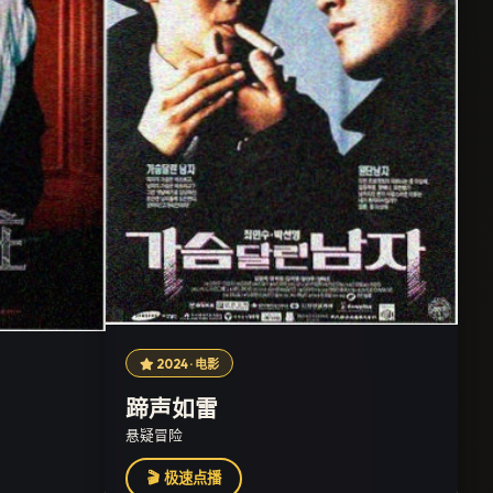
2024 · 电影
蹄声如雷
悬疑冒险
🎬 极速点播