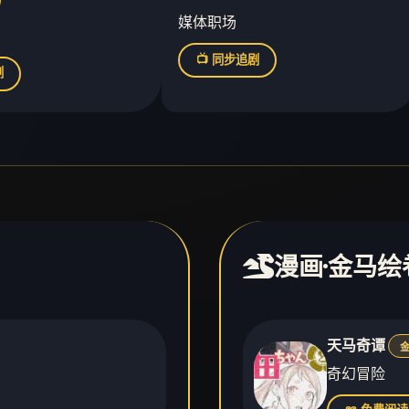
媒体职场
📺 同步追剧
剧
漫画·金马绘
天马奇谭
金
奇幻冒险