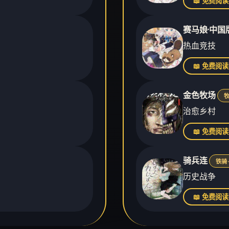
📖 免费阅读
赛马娘·中国
热血竞技
📖 免费阅读
金色牧场
牧
治愈乡村
📖 免费阅读
骑兵连
铁骑 
历史战争
📖 免费阅读