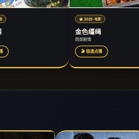
电影
2025 · 电影
鬃
金色缰绳
西部剧情
播
🎬 极速点播