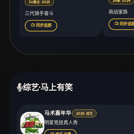
24集 · 2024
36集全 · 2025
商战家族
三代骑手奋斗
📺 同步追
📺 同步追剧
综艺·马上有笑
马术嘉年华
2025 · 综艺
明星竞技真人秀