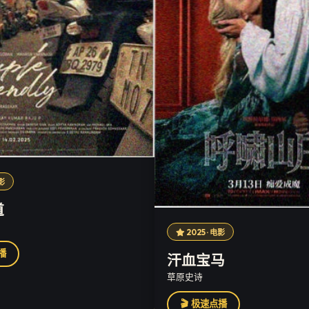
电影
道
2025 · 电影
播
汗血宝马
草原史诗
🎬 极速点播