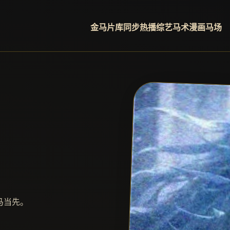
金马片库
同步热播
综艺马术
漫画马场
马当先。