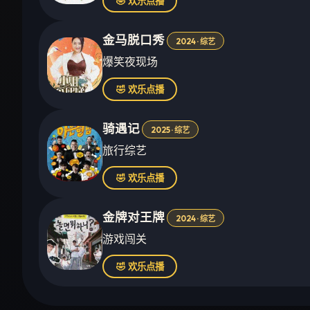
🤣 欢乐点播
金马脱口秀
2024 · 综艺
爆笑夜现场
🤣 欢乐点播
骑遇记
2025 · 综艺
旅行综艺
🤣 欢乐点播
金牌对王牌
2024 · 综艺
游戏闯关
🤣 欢乐点播